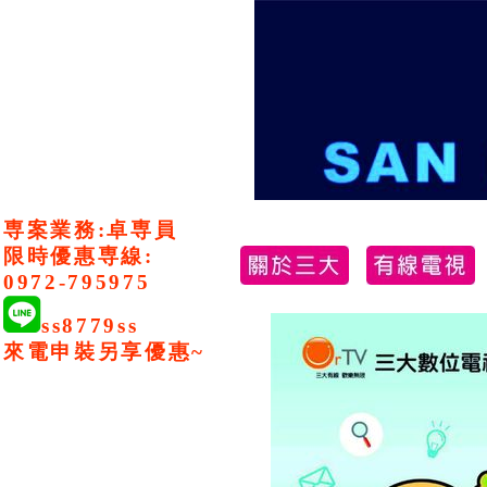
専案業務:卓専員
限時優惠専線:
0972-795975
ss8779ss
來電申裝另享優惠~